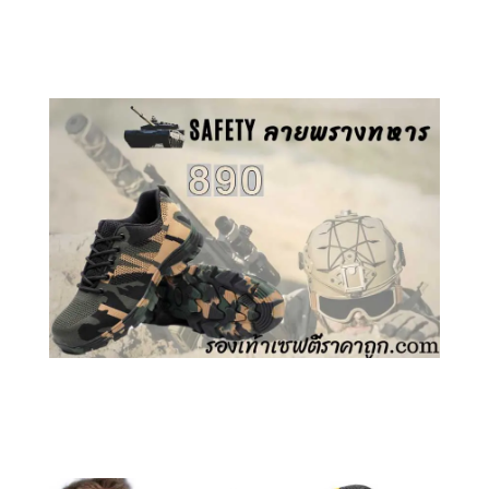
คลิกชม รองเท้าเซฟตี้ GT
คลิกชม รองเท้าเซฟตี้ ลายพราง