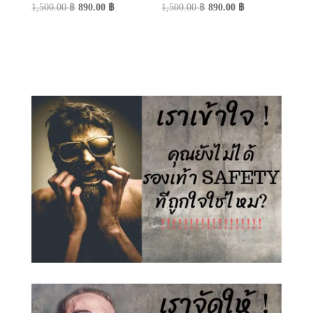
Original
Current
Original
Current
1,500.00
฿
890.00
฿
1,500.00
฿
890.00
฿
price
price
price
price
was:
is:
was:
is:
1,500.00 ฿.
890.00 ฿.
1,500.00 ฿.
890.00 ฿.