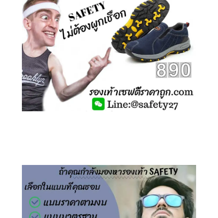
คลิกชม รองเท้าเซฟตี้ ไร้เชือก