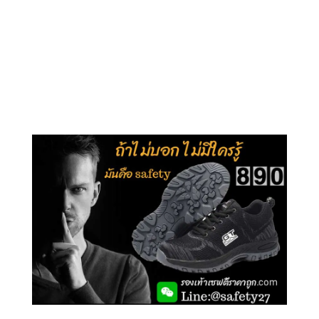
คลิกชม รุ่นหุ้มข้อ G210
คลิกชม รุ่นหุ้มส้น G106