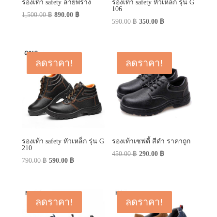
รองเท้า safety ลายพราง
รองเท้า safety หัวเหล็ก รุ่น G
106
Original
Current
1,500.00
฿
890.00
฿
Original
Current
590.00
฿
350.00
฿
price
price
price
price
was:
is:
was:
is:
1,500.00 ฿.
890.00 ฿.
590.00 ฿.
350.00 ฿.
ลดราคา!
ลดราคา!
รองเท้า safety หัวเหล็ก รุ่น G
รองเท้าเซฟตี้ สีดำ ราคาถูก
210
Original
Current
450.00
฿
290.00
฿
Original
Current
790.00
฿
590.00
฿
price
price
price
price
was:
is:
was:
is:
450.00 ฿.
290.00 ฿.
790.00 ฿.
590.00 ฿.
ลดราคา!
ลดราคา!