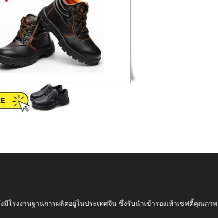
ึ่งมีโรงงานฐานการผลิตอยู่ในประเทศจีน ซึ่งรับนำเข้ารองเท้าเซฟตี้ค