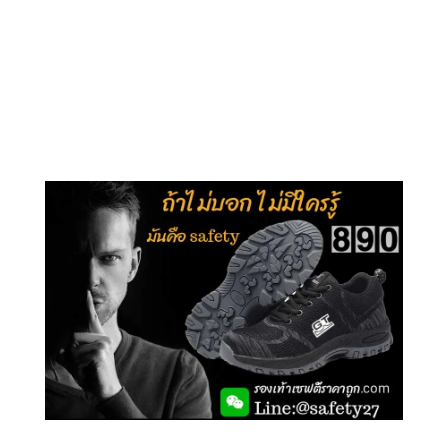
คลิกชม รุ่นหุ้มข้อ G210
คลิกชม รุ่นหุ้มส้น G106