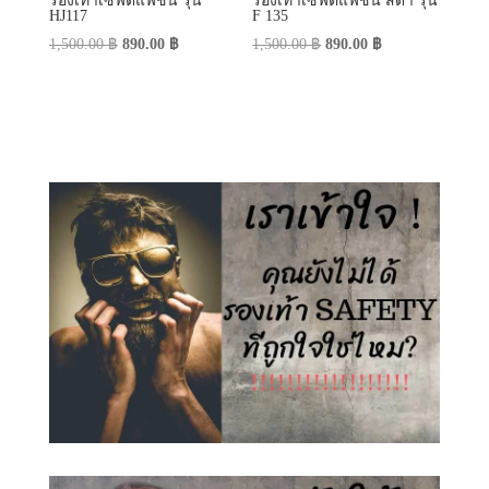
รองเท้าเซฟตี้แฟชั่น รุ่น
รองเท้าเซฟตี้แฟชั่น สีดำ รุ่น
HJ117
F 135
Original
Current
Original
Current
1,500.00
฿
890.00
฿
1,500.00
฿
890.00
฿
price
price
price
price
was:
is:
was:
is:
1,500.00 ฿.
890.00 ฿.
1,500.00 ฿.
890.00 ฿.