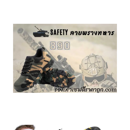
คลิกชม รองเท้าเซฟตี้ GT
คลิกชม รองเท้าเซฟตี้ ลายพราง