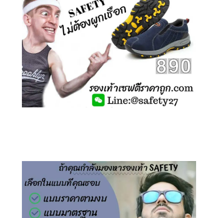
คลิกชม รองเท้าเซฟตี้ ไร้เชือก