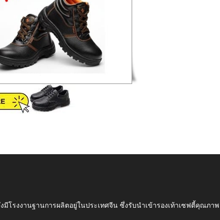
ึ่งมีโรงงานฐานการผลิตอยู่ในประเทศจีน ซึ่งรับนำเข้ารองเท้าเซฟตี้ค