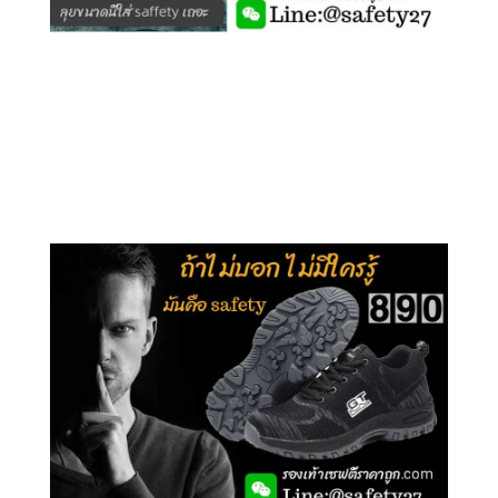
คลิกชม รุ่นหุ้มข้อ G210
คลิกชม รุ่นหุ้มส้น G106