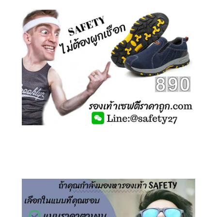
คลิกชม รองเท้าเซฟตี้ ไร้เชือก