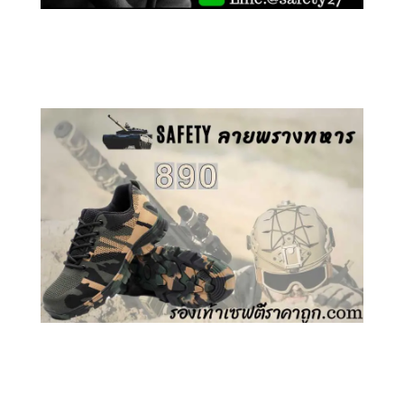
คลิกชม รองเท้าเซฟตี้ GT
คลิกชม รองเท้าเซฟตี้ ลายพราง