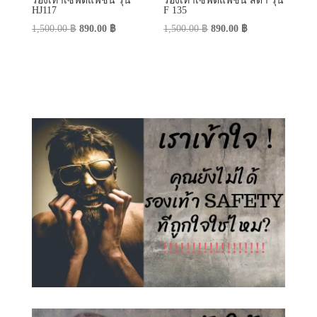
รองเท้าเซฟตี้แฟชั่น รุ่น
รองเท้าเซฟตี้แฟชั่น สีดำ รุ่น
HJ117
F 135
Original
Current
Original
Current
1,500.00
฿
890.00
฿
1,500.00
฿
890.00
฿
price
price
price
price
was:
is:
was:
is:
1,500.00 ฿.
890.00 ฿.
1,500.00 ฿.
890.00 ฿.