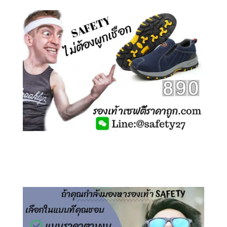
คลิกชม รองเท้าเซฟตี้ ไร้เชือก