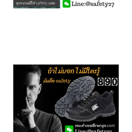
คลิกชม รุ่นหุ้มข้อ G210
คลิกชม รุ่นหุ้มส้น G106