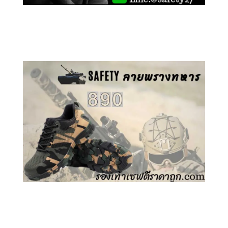
คลิกชม รองเท้าเซฟตี้ GT
คลิกชม รองเท้าเซฟตี้ ลายพราง