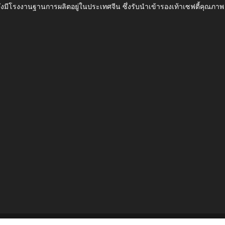
ึ่งมีโรงงานฐานการผลิตอยู่ในประเทศจีน ซึ่งรับนำเข้ารองเท้าเซฟตี้ค