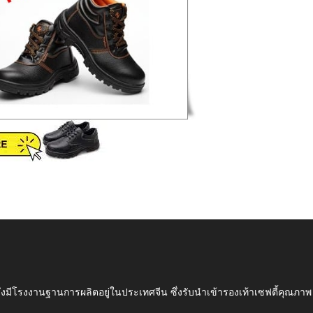
ึ่งมีโรงงานฐานการผลิตอยู่ในประเทศจีน ซึ่งรับนำเข้ารองเท้าเซฟตี้ค