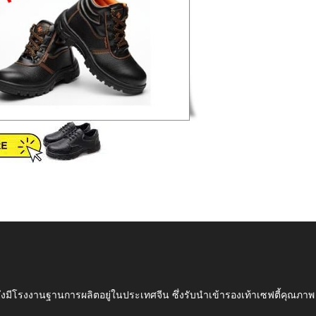
ึ่งมีโรงงานฐานการผลิตอยู่ในประเทศจีน ซึ่งรับนำเข้ารองเท้าเซฟตี้ค