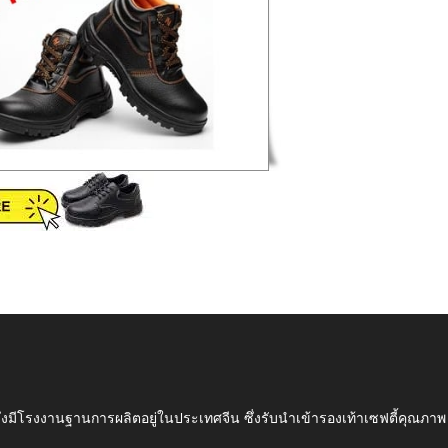
ึ่งมีโรงงานฐานการผลิตอยู่ในประเทศจีน ซึ่งรับนำเข้ารองเท้าเซฟตี้ค