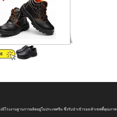
ึ่งมีโรงงานฐานการผลิตอยู่ในประเทศจีน ซึ่งรับนำเข้ารองเท้าเซฟตี้ค