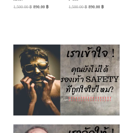
Original
Current
Original
Current
1,500.00
฿
890.00
฿
1,500.00
฿
890.00
฿
price
price
price
price
was:
is:
was:
is:
1,500.00 ฿.
890.00 ฿.
1,500.00 ฿.
890.00 ฿.