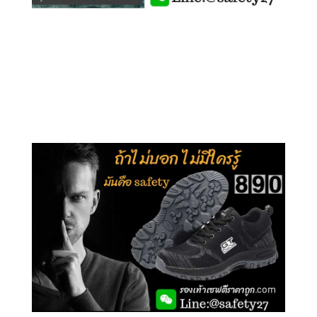
คลิกชม รุ่นหุ้มข้อ G210
คลิกชม รุ่นหุ้มส้น G106