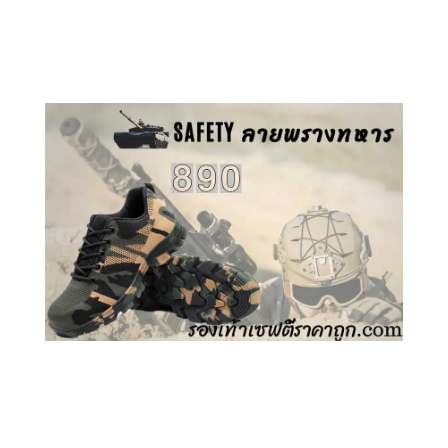
คลิกชม รองเท้าเซฟตี้ GT
คลิกชม รองเท้าเซฟตี้ ลายพราง