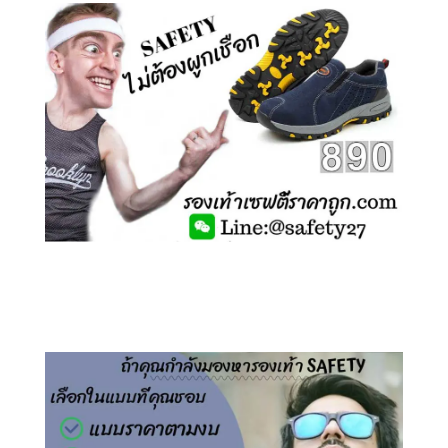
คลิกชม รองเท้าเซฟตี้ ไร้เชือก