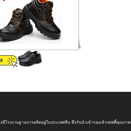
ึ่งมีโรงงานฐานการผลิตอยู่ในประเทศจีน ซึ่งรับนำเข้ารองเท้าเซฟตี้ค