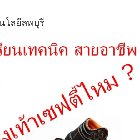
โลยีลพบุรี