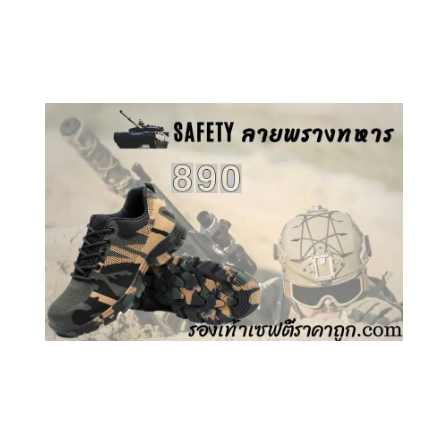
คลิกชม รองเท้าเซฟตี้ GT
คลิกชม รองเท้าเซฟตี้ ลายพราง