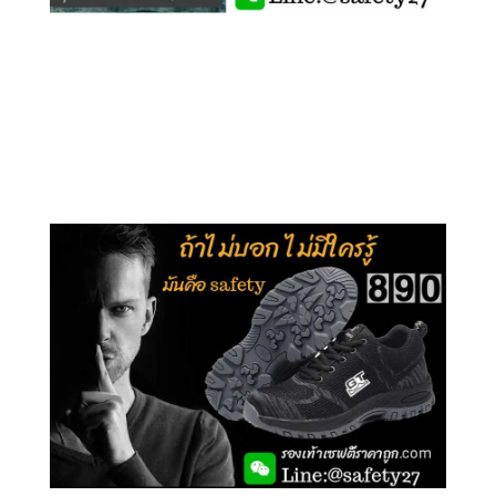
คลิกชม รุ่นหุ้มข้อ G210
คลิกชม รุ่นหุ้มส้น G106