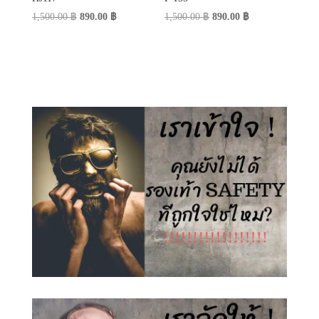
Original
Current
Original
Current
1,500.00
฿
890.00
฿
1,500.00
฿
890.00
฿
price
price
price
price
was:
is:
was:
is:
1,500.00 ฿.
890.00 ฿.
1,500.00 ฿.
890.00 ฿.