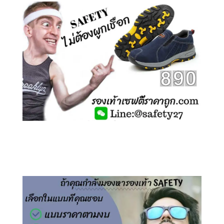
คลิกชม รองเท้าเซฟตี้ ไร้เชือก