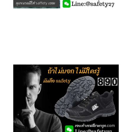
คลิกชม รุ่นหุ้มข้อ G210
คลิกชม รุ่นหุ้มส้น G106