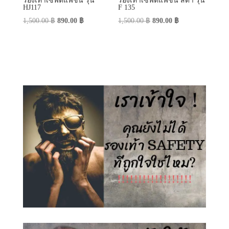
รองเท้าเซฟตี้แฟชั่น รุ่น
รองเท้าเซฟตี้แฟชั่น สีดำ รุ่น
HJ117
F 135
Original
Current
Original
Current
1,500.00
฿
890.00
฿
1,500.00
฿
890.00
฿
price
price
price
price
was:
is:
was:
is:
1,500.00 ฿.
890.00 ฿.
1,500.00 ฿.
890.00 ฿.