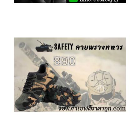
คลิกชม รองเท้าเซฟตี้ GT
คลิกชม รองเท้าเซฟตี้ ลายพราง