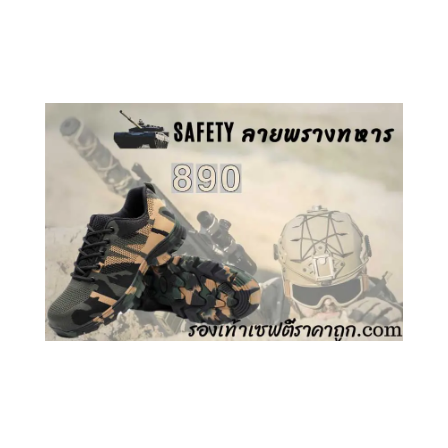
คลิกชม รองเท้าเซฟตี้ GT
คลิกชม รองเท้าเซฟตี้ ลายพราง