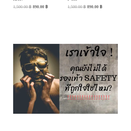
Original
Current
Original
Current
1,500.00
฿
890.00
฿
1,500.00
฿
890.00
฿
price
price
price
price
was:
is:
was:
is:
1,500.00 ฿.
890.00 ฿.
1,500.00 ฿.
890.00 ฿.