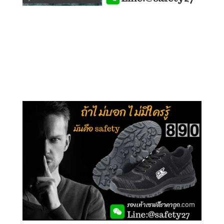
คลิกชม รุ่นหุ้มข้อ G210
คลิกชม รุ่นหุ้มส้น G106