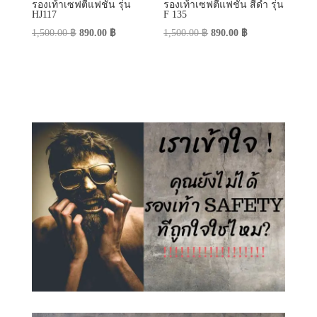
รองเท้าเซฟตี้แฟชั่น รุ่น
รองเท้าเซฟตี้แฟชั่น สีดำ รุ่น
HJ117
F 135
Original
Current
Original
Current
1,500.00
฿
890.00
฿
1,500.00
฿
890.00
฿
price
price
price
price
was:
is:
was:
is:
1,500.00 ฿.
890.00 ฿.
1,500.00 ฿.
890.00 ฿.