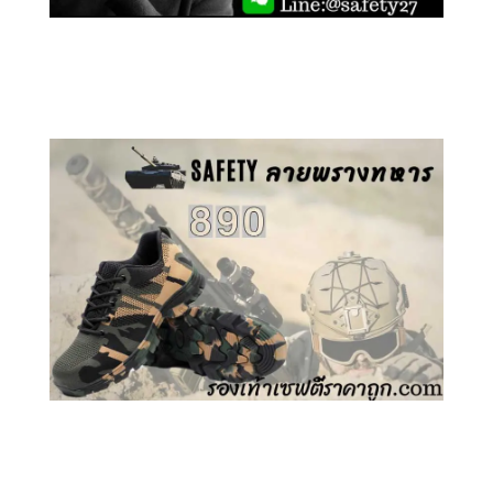
คลิกชม รองเท้าเซฟตี้ GT
คลิกชม รองเท้าเซฟตี้ ลายพราง