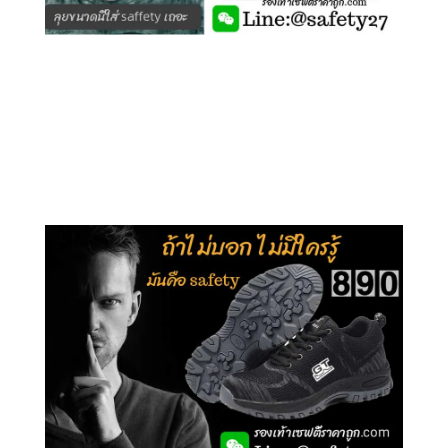
คลิกชม รุ่นหุ้มข้อ G210
คลิกชม รุ่นหุ้มส้น G106