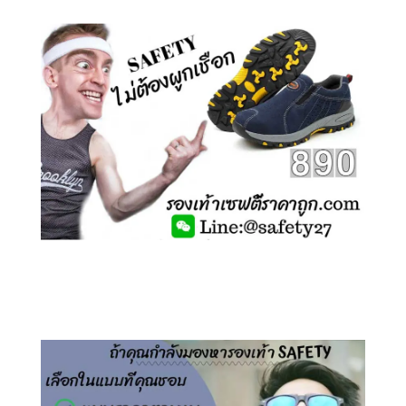
คลิกชม รองเท้าเซฟตี้ ไร้เชือก