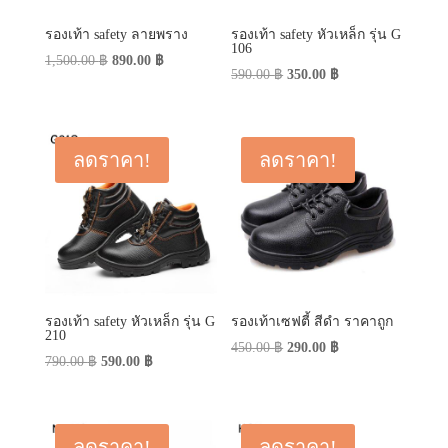
รองเท้า safety ลายพราง
รองเท้า safety หัวเหล็ก รุ่น G
106
Original
Current
1,500.00
฿
890.00
฿
Original
Current
590.00
฿
350.00
฿
price
price
price
price
was:
is:
was:
is:
1,500.00 ฿.
890.00 ฿.
590.00 ฿.
350.00 ฿.
ลดราคา!
ลดราคา!
รองเท้า safety หัวเหล็ก รุ่น G
รองเท้าเซฟตี้ สีดำ ราคาถูก
210
Original
Current
450.00
฿
290.00
฿
Original
Current
790.00
฿
590.00
฿
price
price
price
price
was:
is:
was:
is:
450.00 ฿.
290.00 ฿.
790.00 ฿.
590.00 ฿.
ลดราคา!
ลดราคา!