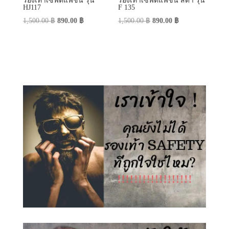
รองเท้าเซฟตี้แฟชั่น รุ่น
รองเท้าเซฟตี้แฟชั่น สีดำ รุ่น
HJ117
F 135
Original
Current
Original
Current
1,500.00
฿
890.00
฿
1,500.00
฿
890.00
฿
price
price
price
price
was:
is:
was:
is:
1,500.00 ฿.
890.00 ฿.
1,500.00 ฿.
890.00 ฿.