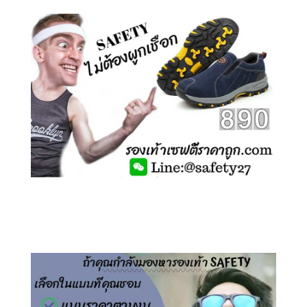
คลิกชม รองเท้าเซฟตี้ ไร้เชือก