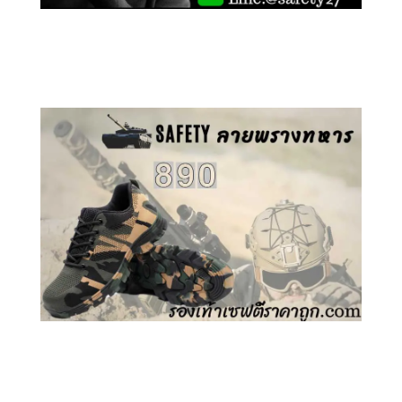
คลิกชม รองเท้าเซฟตี้ GT
คลิกชม รองเท้าเซฟตี้ ลายพราง