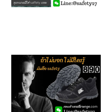
คลิกชม รุ่นหุ้มข้อ G210
คลิกชม รุ่นหุ้มส้น G106