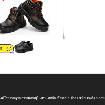
ึ่งมีโรงงานฐานการผลิตอยู่ในประเทศจีน ซึ่งรับนำเข้ารองเท้าเซฟตี้ค