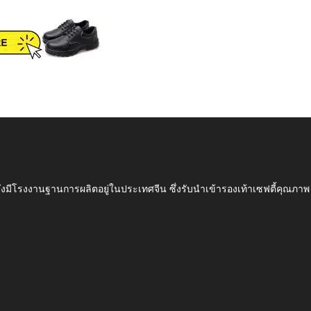
ึ่งมีโรงงานฐานการผลิตอยู่ในประเทศจีน ซึ่งรับนำเข้ารองเท้าเซฟตี้ค