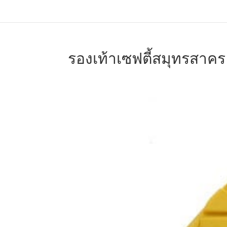
รองเท้าเซฟตี้สมุทรสาคร 