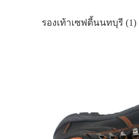
รองเท้าเซฟตี้นนทบุรี (1)