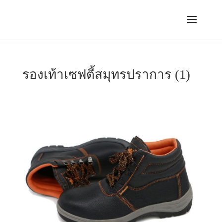
รองเท้าเซฟตี้สมุทรปราการ (1)