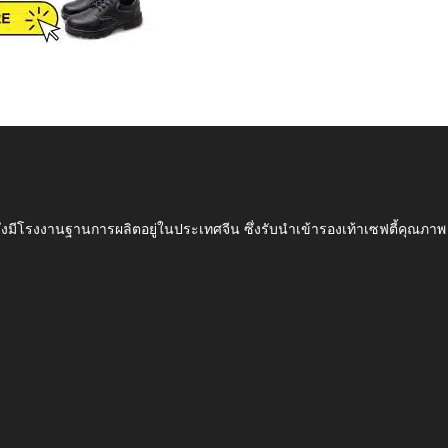
ึ่งมีโรงงานฐานการผลิตอยู่ในประเทศจีน ซึ่งรับนำเข้ารองเท้าเซฟตี้ค