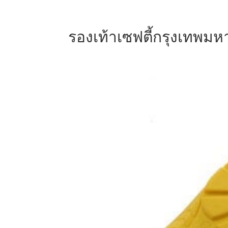
รองเท้าเซฟตี้กรุงเทพมห