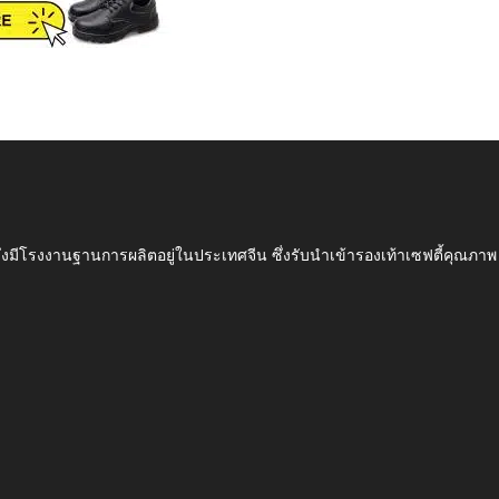
ึ่งมีโรงงานฐานการผลิตอยู่ในประเทศจีน ซึ่งรับนำเข้ารองเท้าเซฟตี้ค