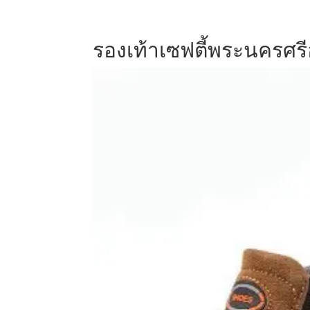
รองเท้าเซฟตี้พระนครศรี