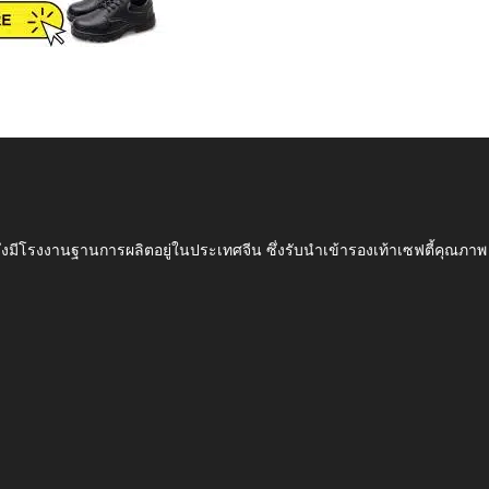
ึ่งมีโรงงานฐานการผลิตอยู่ในประเทศจีน ซึ่งรับนำเข้ารองเท้าเซฟตี้ค