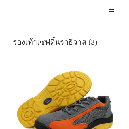
รองเท้าเซฟตี้นราธิวาส (3)