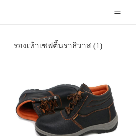
รองเท้าเซฟตี้นราธิวาส (1)