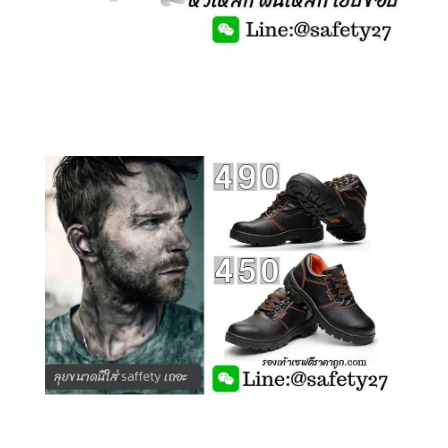
คลิกชม รองเท้าเซฟตี้ รุ่นถูกสุดๆ