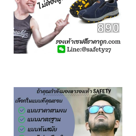
คลิกชม รองเท้าเซฟตี้ ไร้เชือก