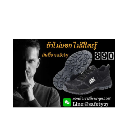
คลิกชม รุ่นหุ้มข้อ G210
คลิกชม รุ่นหุ้มส้น G106
คลิกชม รองเท้าเซฟตี้ GT