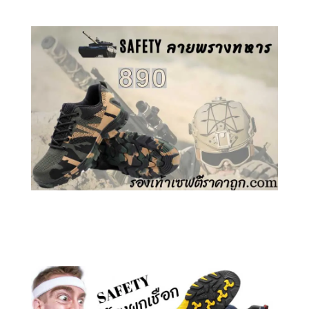
คลิกชม รองเท้าเซฟตี้ ลายพราง