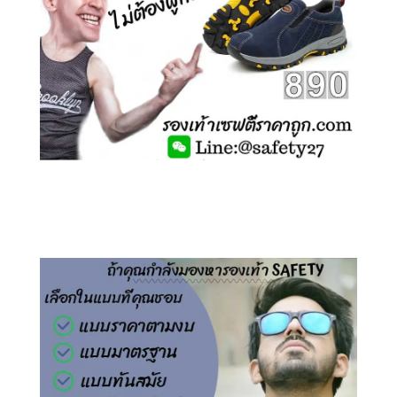
คลิกชม รองเท้าเซฟตี้ ไร้เชือก