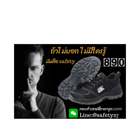
คลิกชม รุ่นหุ้มข้อ G210
คลิกชม รุ่นหุ้มส้น G106
คลิกชม รองเท้าเซฟตี้ GT