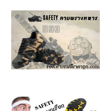
คลิกชม รองเท้าเซฟตี้ ลายพราง