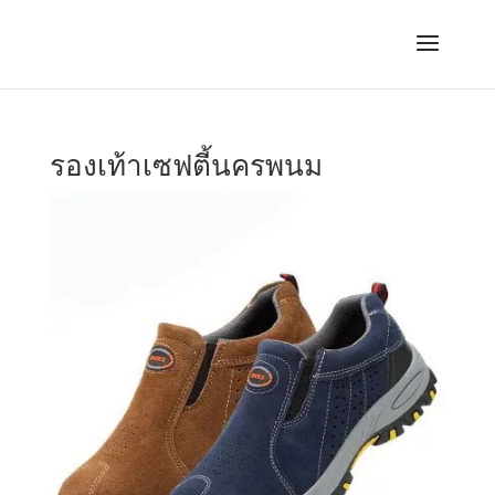
รองเท้าเซฟตี้นครพนม