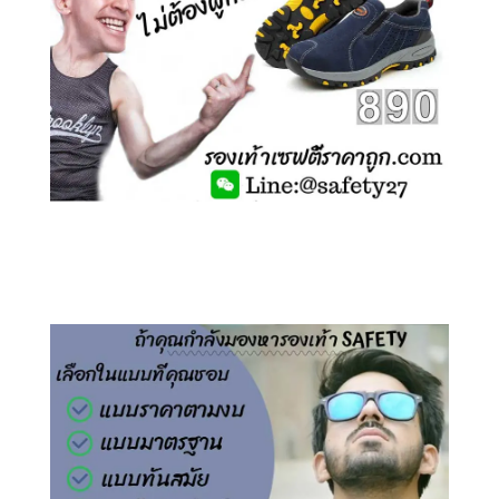
คลิกชม รองเท้าเซฟตี้ ไร้เชือก