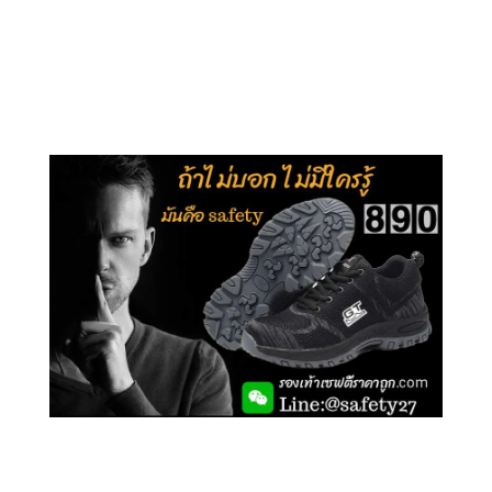
คลิกชม รุ่นหุ้มข้อ G210
คลิกชม รุ่นหุ้มส้น G106
คลิกชม รองเท้าเซฟตี้ GT