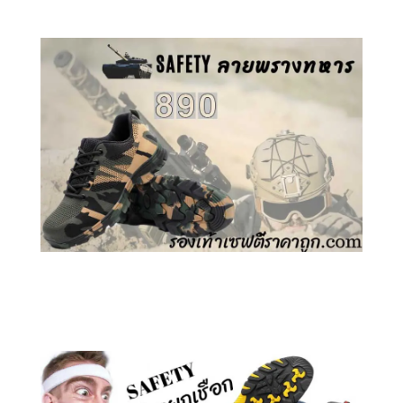
คลิกชม รองเท้าเซฟตี้ ลายพราง