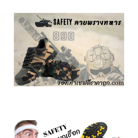
คลิกชม รองเท้าเซฟตี้ ลายพราง