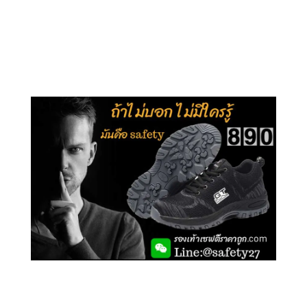
คลิกชม รุ่นหุ้มข้อ G210
คลิกชม รุ่นหุ้มส้น G106
คลิกชม รองเท้าเซฟตี้ GT