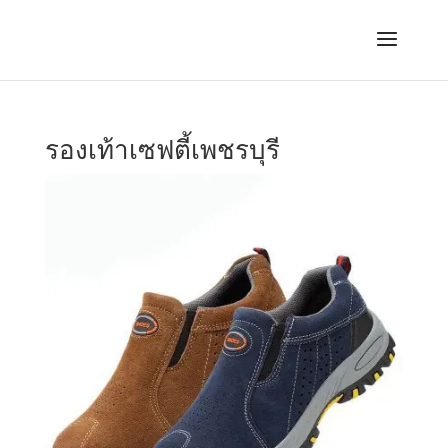
รองเท้าเซฟตี้เพชรบุรี