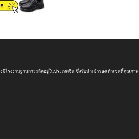
ึ่งมีโรงงานฐานการผลิตอยู่ในประเทศจีน ซึ่งรับนำเข้ารองเท้าเซฟตี้ค