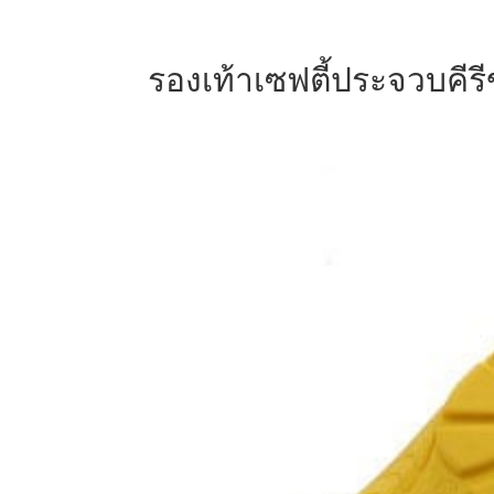
รองเท้าเซฟตี้ประจวบคีรีข