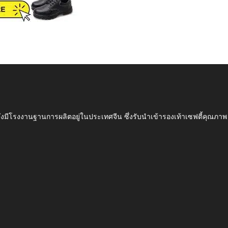
ึ่งมีโรงงานฐานการผลิตอยู่ในประเทศจีน ซึ่งรับนำเข้ารองเท้าเซฟตี้ค