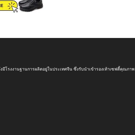
ึ่งมีโรงงานฐานการผลิตอยู่ในประเทศจีน ซึ่งรับนำเข้ารองเท้าเซฟตี้ค