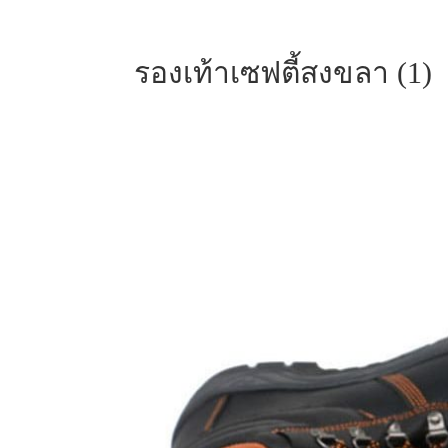
รองเท้าเซฟตี้สงขลา (1)