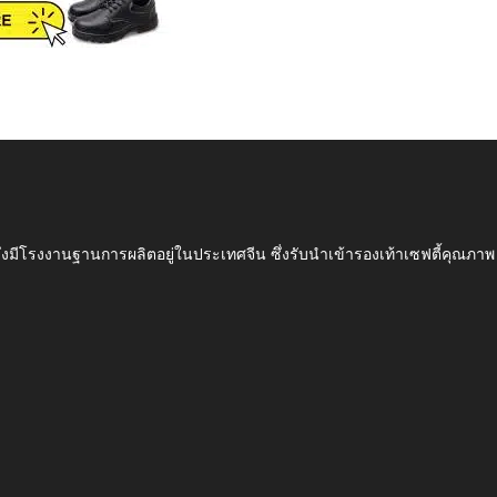
ึ่งมีโรงงานฐานการผลิตอยู่ในประเทศจีน ซึ่งรับนำเข้ารองเท้าเซฟตี้ค