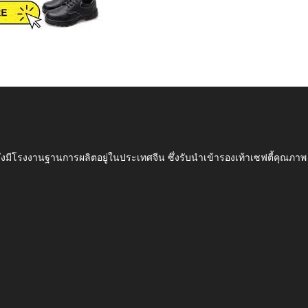
ึ่งมีโรงงานฐานการผลิตอยู่ในประเทศจีน ซึ่งรับนำเข้ารองเท้าเซฟตี้ค