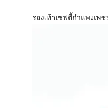
รองเท้าเซฟตี้กำแพงเพช