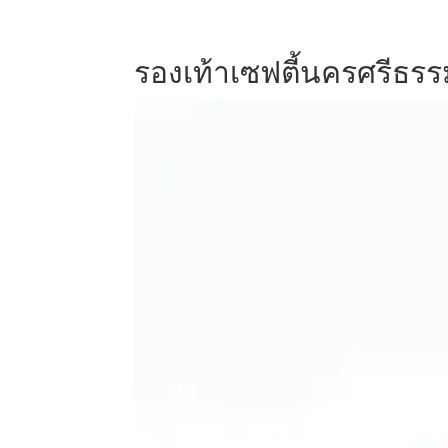
รองเท้าเซฟตี้นครศรีธร