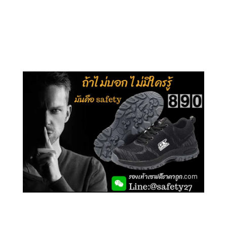
คลิกชม รุ่นหุ้มข้อ G210
คลิกชม รุ่นหุ้มส้น G106
คลิกชม รองเท้าเซฟตี้ GT