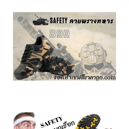
คลิกชม รองเท้าเซฟตี้ ลายพราง