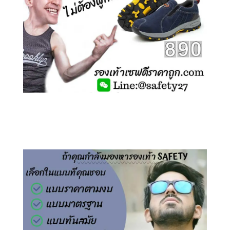
คลิกชม รองเท้าเซฟตี้ ไร้เชือก