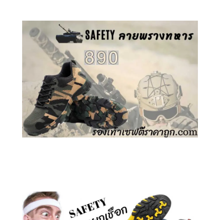
คลิกชม รองเท้าเซฟตี้ ลายพราง