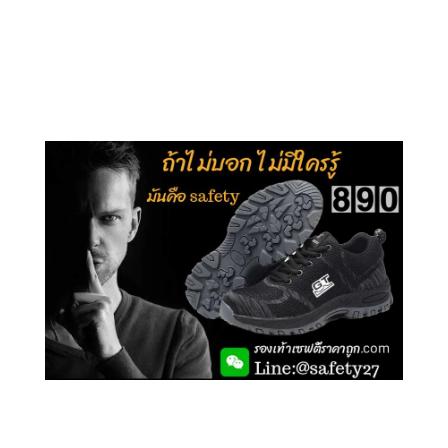
คลิกชม รุ่นหุ้มข้อ G210
คลิกชม รุ่นหุ้มส้น G106
คลิกชม รองเท้าเซฟตี้ GT