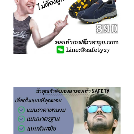
คลิกชม รองเท้าเซฟตี้ ไร้เชือก