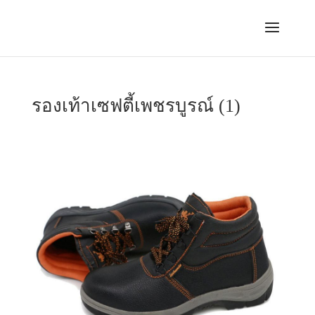
รองเท้าเซฟตี้เพชรบูรณ์ (1)