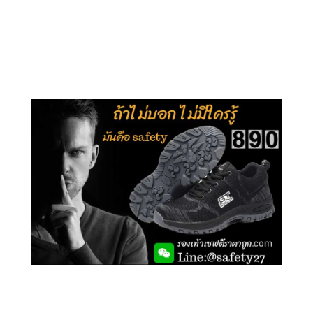
คลิกชม รุ่นหุ้มข้อ G210
คลิกชม รุ่นหุ้มส้น G106
คลิกชม รองเท้าเซฟตี้ GT