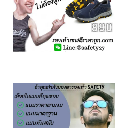
คลิกชม รองเท้าเซฟตี้ ไร้เชือก