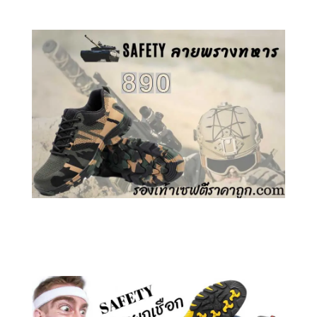
คลิกชม รองเท้าเซฟตี้ ลายพราง