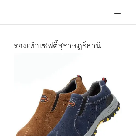
รองเท้าเซฟตี้สุราษฎร์ธานี