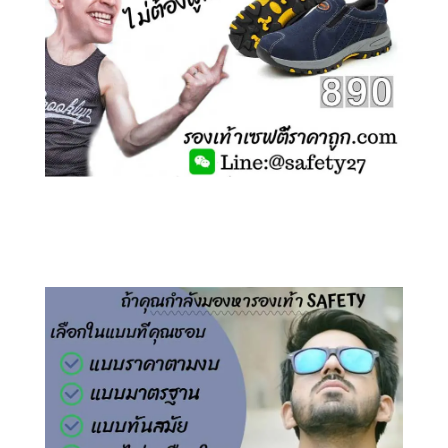
คลิกชม รองเท้าเซฟตี้ ไร้เชือก