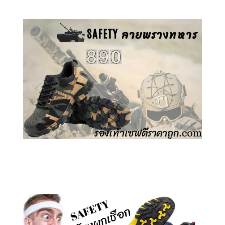
คลิกชม รองเท้าเซฟตี้ ลายพราง