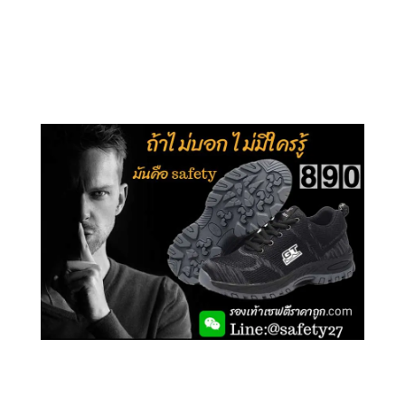
คลิกชม รุ่นหุ้มข้อ G210
คลิกชม รุ่นหุ้มส้น G106
คลิกชม รองเท้าเซฟตี้ GT