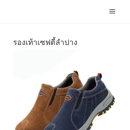
รองเท้าเซฟตี้ลำปาง