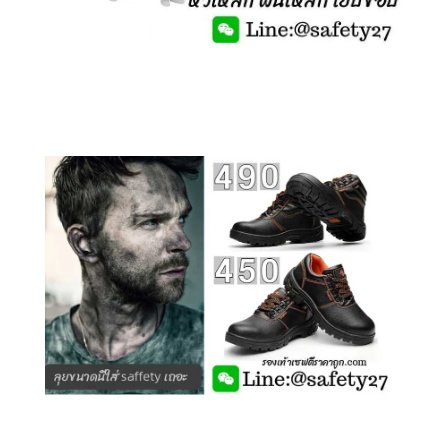
คลิกชม รองเท้าเซฟตี้ รุ่นถูกสุดๆ