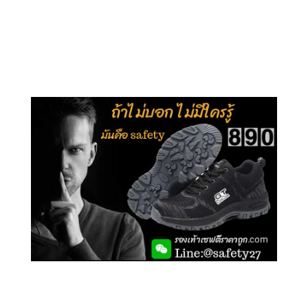
คลิกชม รุ่นหุ้มข้อ G210
คลิกชม รุ่นหุ้มส้น G106
คลิกชม รองเท้าเซฟตี้ GT