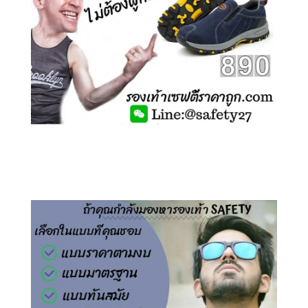
คลิกชม รองเท้าเซฟตี้ ไร้เชือก