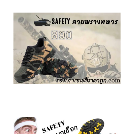
คลิกชม รองเท้าเซฟตี้ ลายพราง