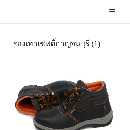
รองเท้าเซฟตี้กาญจนบุรี (1)