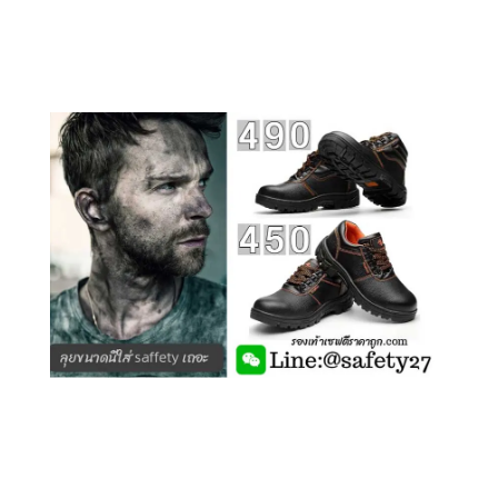
คลิกชม รุ่นหุ้มข้อ G210