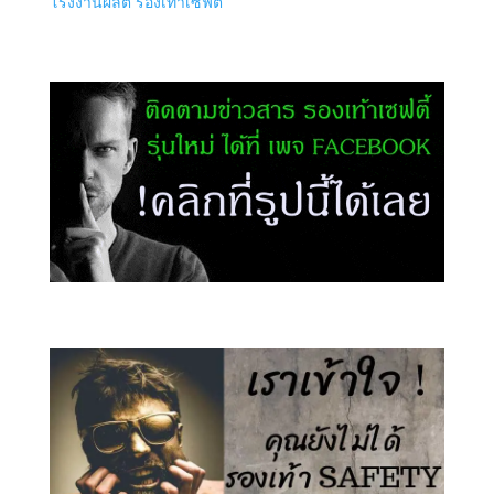
โรงงานผลิต รองเท้าเซฟตี้