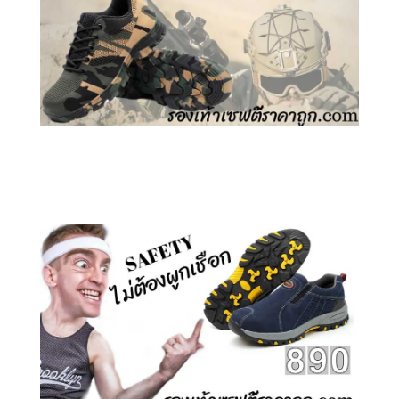
คลิกชม รองเท้าเซฟตี้ ลายพราง