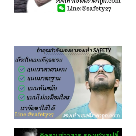
คลิกชม รองเท้าเซฟตี้ ไร้เชือก